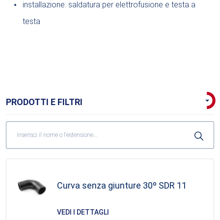
installazione: saldatura per elettrofusione e testa a
testa
PRODOTTI E FILTRI
Curve senza giuntura
Curva senza giunture 11º SDR 11
Curva formata 11º SDR 17
Curva senza giunture 22º SDR 11
Curva senza giunture 30º SDR 11
Curva formata 22º SDR 17
Curva senza giunture 30º SDR 11
VEDI I DETTAGLI