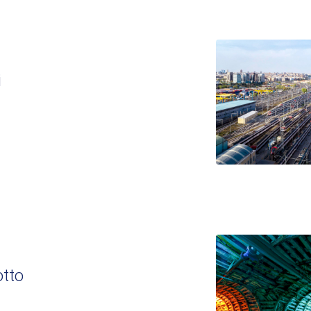
i
tto