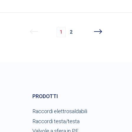
1
2
PRODOTTI
Raccordi elettrosaldabili
Raccordi testa/testa
Valvole a sfera in PE