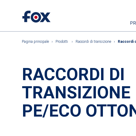
P
Pagina principale
›
Prodotti
›
Raccordi di transizione
›
Raccordi 
RACCORDI DI
TRANSIZIONE
PE/ECO OTTO