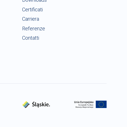
eriale :
PE/ECO Brass (CW511L/CW724R)
R :
11
Certificati
antità per confezione :
36
o netto (kg) :
0.41
Carriera
eriale :
PE/ECO Brass (CW511L/CW724R)
Referenze
antità per confezione :
25
Contatti