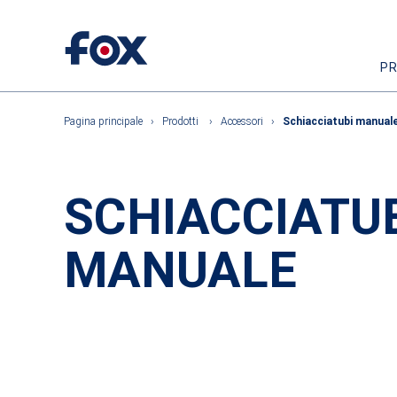
P
Pagina principale
›
Prodotti
›
Accessori
›
Schiacciatubi manual
SCHIACCIATU
MANUALE