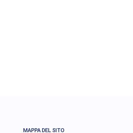
antità per confezione :
-
MAPPA DEL SITO