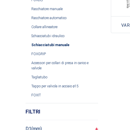
FOXDLT
Raschiatore manuale
Raschiatore automatico
VAR
Collare allineatore
Schiacciatubi idraulico
Schiacciatubi manuale
FOXGRIP
Accessori per collari di presa in carico e
valvole
Tagliatubo
GENE
Tappo per valvola in acciaio ø15
FOXIT
FILTRI
D1(mm)