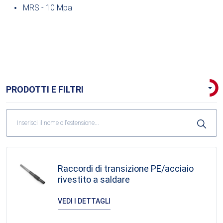
MRS - 10 Mpa
PRODOTTI E FILTRI
Raccordi di transizione PE/acciaio
Raccordi di transizione PE/acciaio rivestito a saldare
Raccordi di transizione PE/acciaio – standard
Raccordi di transizione PE/acciaio
rivestito a saldare
FILTRI
VEDI I DETTAGLI
D1(mm)