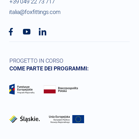
+39 049 22 73 717
Quantità per confezione :
30
SDR :
11
italia@foxfittings.com
Peso netto (kg) :
2.01
Quantità per confezione :
1
PROGETTO IN CORSO
COME PARTE DEI PROGRAMMI: